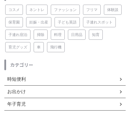
コスメ
ネントレ
ファッション
フリマ
体験談
保育園
妊娠・出産
子ども英語
子連れスポット
子連れ宿泊
掃除
料理
日用品
知育
育児グッズ
車
飛行機
カテゴリー
時短便利
お出かけ
年子育児