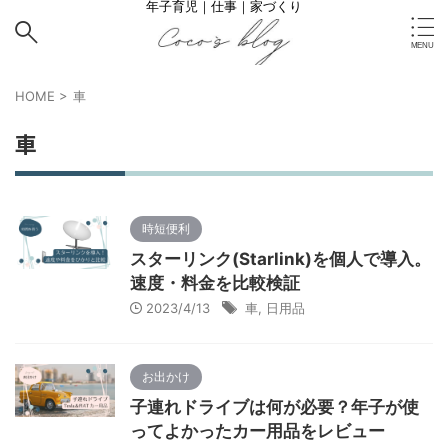
年子育児｜仕事｜家づくり
HOME
>
車
車
時短便利
スターリンク(Starlink)を個人で導入。
速度・料金を比較検証
2023/4/13
車
,
日用品
お出かけ
子連れドライブは何が必要？年子が使
ってよかったカー用品をレビュー