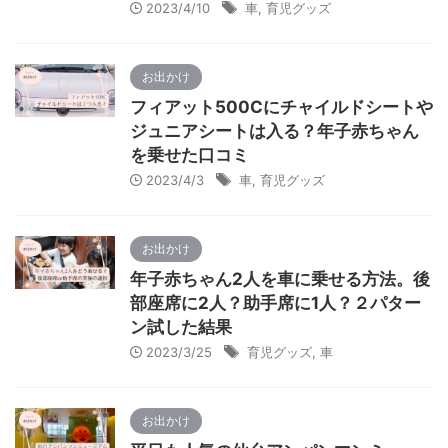
2023/4/10
車
,
育児グッズ
お出かけ
フィアット500Cにチャイルドシートや
ジュニアシートは入る？年子赤ちゃん
を乗せた口コミ
2023/4/3
車
,
育児グッズ
お出かけ
年子赤ちゃん2人を車に乗せる方法。後
部座席に2人？助手席に1人？２パター
ン試した結果
2023/3/25
育児グッズ
,
車
お出かけ