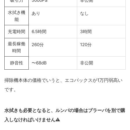
吸引力
5000Pa
非公開
水拭き機
あり
なし
能
充電時間
6.5時間
3時間
最長稼働
260分
120分
時間
静音性
〜68dB
非公開
掃除機本体の価格でいうと、エコバックスが1万円弱高い
です。
水拭きも必要となると、ルンバの場合はブラーバを別で購
入しなければいけません⚠︎