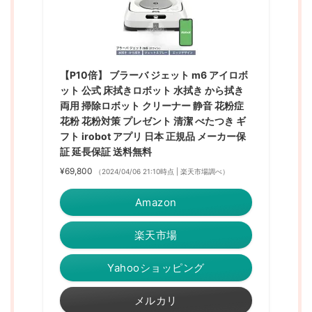
【P10倍】 ブラーバ ジェット m6 アイロボ
ット 公式 床拭きロボット 水拭き から拭き
両用 掃除ロボット クリーナー 静音 花粉症
花粉 花粉対策 プレゼント 清潔 べたつき ギ
フト irobot アプリ 日本 正規品 メーカー保
証 延長保証 送料無料
¥69,800
（2024/04/06 21:10時点 | 楽天市場調べ）
Amazon
楽天市場
Yahooショッピング
メルカリ