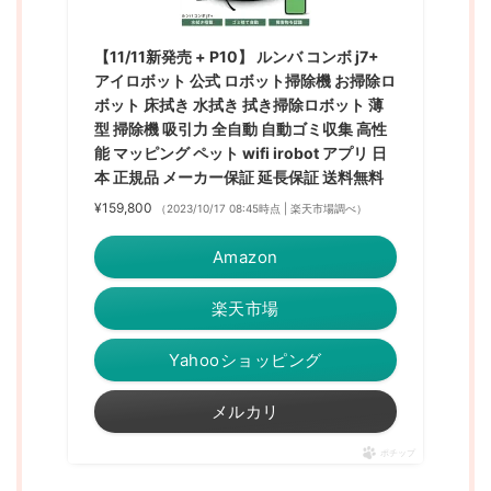
【11/11新発売 + P10】 ルンバ コンボ j7+
アイロボット 公式 ロボット掃除機 お掃除ロ
ボット 床拭き 水拭き 拭き掃除ロボット 薄
型 掃除機 吸引力 全自動 自動ゴミ収集 高性
能 マッピング ペット wifi irobot アプリ 日
本 正規品 メーカー保証 延長保証 送料無料
¥159,800
（2023/10/17 08:45時点 | 楽天市場調べ）
Amazon
楽天市場
Yahooショッピング
メルカリ
ポチップ