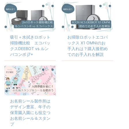
吸引＋水拭きロボット
お掃除ロボットエコバ
掃除機比較 エコバッ
ックス X1 OMNIのお
クスDEEBOT vs ルン
手入れは？購入後初め
バコンボ j7+
てのお手入れを解説
お名前シール製作所は
デザイン豊富。年子の
保育園入園にも役立つ
お名前シール＆スタン
プ