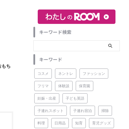
キーワード検索
キーワード
おもち
コスメ
ネントレ
ファッション
フリマ
体験談
保育園
妊娠・出産
子ども英語
子連れスポット
子連れ宿泊
掃除
料理
日用品
知育
育児グッズ