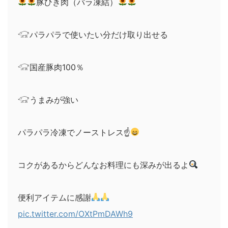
豚ひき肉（バラ凍結）
𓃟パラパラで使いたい分だけ取り出せる
𓃟国産豚肉100％
𓃟うまみが強い
パラパラ冷凍でノーストレス☝
コクがあるからどんなお料理にも深みが出るよ
便利アイテムに感謝
pic.twitter.com/OXtPmDAWh9