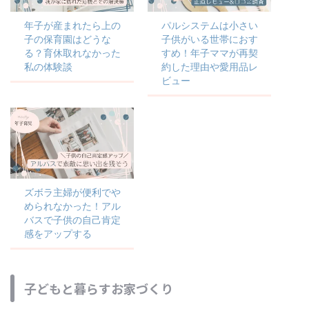
年子が産まれたら上の
パルシステムは小さい
子の保育園はどうな
子供がいる世帯におす
る？育休取れなかった
すめ！年子ママが再契
私の体験談
約した理由や愛用品レ
ビュー
ズボラ主婦が便利でや
められなかった！アル
バスで子供の自己肯定
感をアップする
子どもと暮らすお家づくり