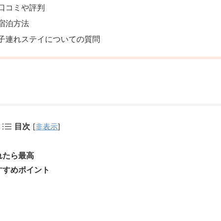
口コミや評判
宿泊方法
子連れステイについての質問
目次
[
非表示
]
れたら最高
すすめポイント