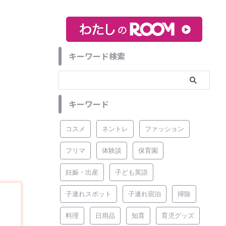
キーワード検索
キーワード
コスメ
ネントレ
ファッション
フリマ
体験談
保育園
妊娠・出産
子ども英語
子連れスポット
子連れ宿泊
掃除
料理
日用品
知育
育児グッズ